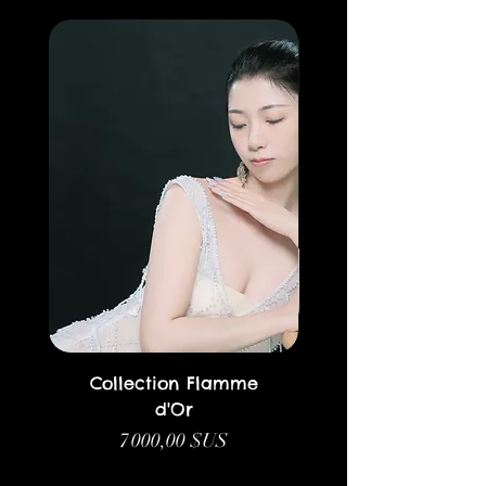
Collection Flamme
d'Or
Prix
7 000,00 $US