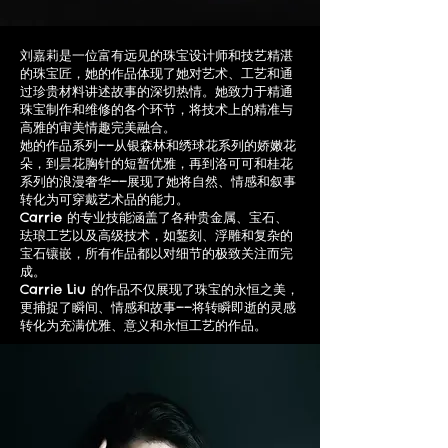
刘嘉莉是一位富有远见的珠宝设计师和技艺精湛
的珠宝匠，她的作品体现了她对艺术、工艺和通
过珍贵材料讲述故事的深切热情。她致力于精通
珠宝制作和维修的各个环节，将技术上的精准与
高雅的审美情趣完美融合。
她的作品系列——从银森林和绣球花系列的娇嫩花
朵，到昙花胸针的短暂优雅，再到洛可可和桂花
系列的浪漫奢华——展现了她将自然、情感和叙事
转化为可穿戴艺术品的能力。
Carrie 的专业技能涵盖了各种贵金属、宝石、
珐琅工艺以及高级技术，如錾刻、浮雕和复杂的
宝石镶嵌，所有作品都以对细节的极致关注而完
成。
Carrie Liu 的作品不仅展现了珠宝的永恒之美，
更捕捉了瞬间、情感和故事——将转瞬即逝的灵感
转化为充满优雅、意义和永恒工艺的作品。