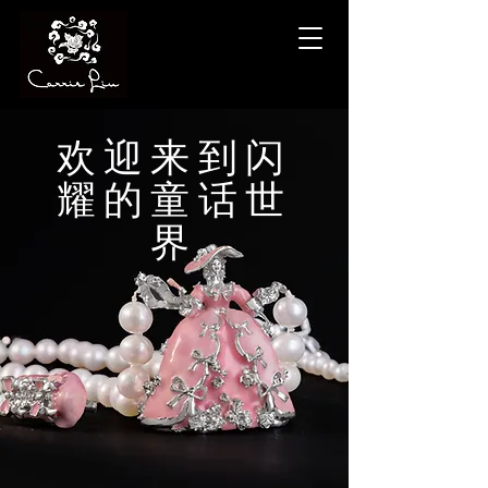
欢迎来到闪
耀的童话世
界